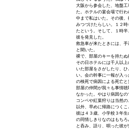
大阪から参会した、地盤工
た。ホテルの宴会場で行わ
中まで私はいた。その後、
みつづけたらしい。１２時
たという。そして、１時半
彼を発見した。
救急車が来たときには、手
と聞いた。
裸で、部屋のキーを持たぬ
その日ホテルには千人以上
いた部屋をさがしたり、ひ
い。会の幹事に一報が入っ
の検死で病因による死亡と
部屋の仲間が我々も事情聴
なかった。やはり病因なの
コンペや紅葉狩りは当然の
以外、早めに帰路につくこ
彼は４３歳、小学校３年生
の同情しきりなのはもちろ
と呑み、語り、唄った彼が