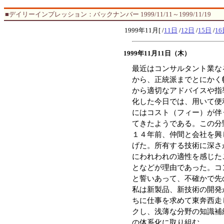
■デイリーインプレッション：バックナンバー 1999/11/11～1999/11/19
1999年11月[ /
11日
/
12日
/
15日
/
16
1999年11月11日（木）
最近はコンサルタント業な
から、正統派までとにかく
から適切なアドバイスや指
化した今日では、用いて便
にはコスト（フィー）が伴
てきたようである。この分
１４年前、仲間と会社を興
げた。所有する技術に深さ
にわれわれの適性を感じた
となどが理由であった。コ
と誓いあって、不確かで先
私は新製品、新技術の開発
ちに仕事を求めて東奔西走
クし、浅薄な分野の知識補
の体系化に取り組む。