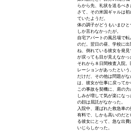
らから先、礼状を送るべき
さて、その米国ギャルは初
ていたようだ。
体の調子がどうもいまひと
しか言わなかったが。
自宅アパートの風呂場で転
のだ。翌日の昼、学校に出
ね、倒れている彼女を発見
が戻っても目が見えなかっ
それから８日間検査入院。
レーションがあったという
だけだ、その他は問題がな
は、彼女が仕事に戻ってか
この事故を契機に、肩の力
しみが増して気が楽になっ
の顔は屈託がなかった。
入院中、運ばれた救急車の
有料で、しかも高いのだと
る彼女にとって、急な出費
いじらしかった。