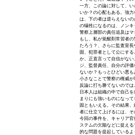
一方、この論に対して、い
いか？の心配もある。強力
は、下の者は逆らえないの
の犠牲になるのは、ノンキ
警察上層部の責任追及はマ
もし、私が覚醒剤常習者の
たろう？、さらに監査室長
固、犯罪者として公にする
か、正直言って自信がない
ジ、監督責任、自分の評価
ないか？もっとひどい悪も
小さなことで警察の権威が
反論に打ち勝てないのでは
日本人は組織の中で自己を
まりにも強いものになって
固ともいえる。その結果、
者に仕立て上げるには、そ
今回の事件を、キャリア官
ステムの欠陥などに捉える
的な問題を提起しているよ