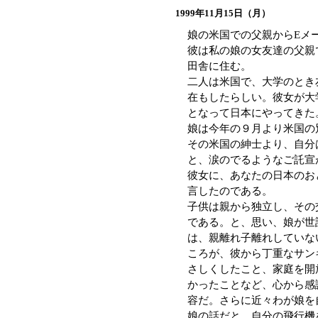
1999年11月15日（月）
娘の米国での父親からEメ
彼は私の娘の女友達の父親
田舎に住む。
二人は米国で、大学のとき
在もしたらしい。彼女が大
となって日本にやってきた
娘は今年の９月より米国の
その米国の紳士より、自分
と、涙のでるようなご託宣
彼女に、あなたの日本のお
言したのである。
子供は親から独立し、その
である。と、思い、娘が世
は、親離れ子離れしていな
ころが、彼から丁重なサン
さしくしたこと、家庭を開
かったことなど、心から感
容だ。さらに近々わが娘を
娘の話だと、自分の飛行機