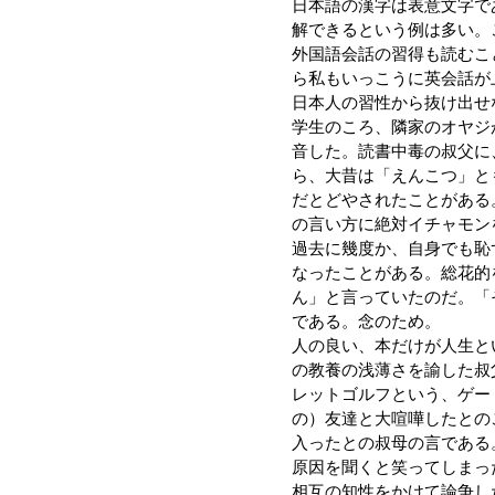
日本語の漢字は表意文字で
解できるという例は多い。
外国語会話の習得も読むこ
ら私もいっこうに英会話が
日本人の習性から抜け出せ
学生のころ、隣家のオヤジ
音した。読書中毒の叔父に
ら、大昔は「えんこつ」と
だとどやされたことがある
の言い方に絶対イチャモン
過去に幾度か、自身でも恥
なったことがある。総花的
ん」と言っていたのだ。「
である。念のため。
人の良い、本だけが人生と
の教養の浅薄さを諭した叔
レットゴルフという、ゲー
の）友達と大喧嘩したとの
入ったとの叔母の言である
原因を聞くと笑ってしまっ
相互の知性をかけて論争し