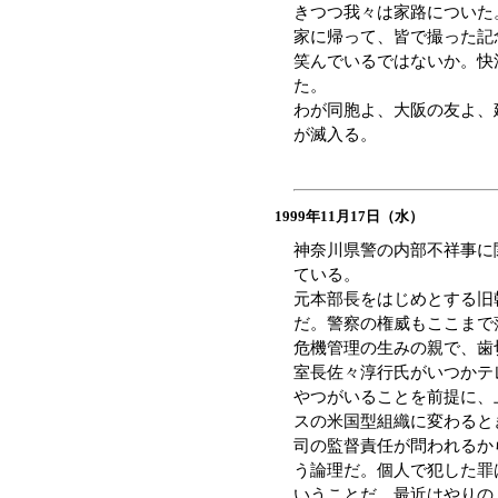
きつつ我々は家路についた
家に帰って、皆で撮った記
笑んでいるではないか。快
た。
わが同胞よ、大阪の友よ
が滅入る。
1999年11月17日（水）
神奈川県警の内部不祥事に
ている。
元本部長をはじめとする旧
だ。警察の権威もここまで
危機管理の生みの親で、歯
室長佐々淳行氏がいつかテ
やつがいることを前提に、
スの米国型組織に変わるときが
司の監督責任が問われるか
う論理だ。個人で犯した罪
いうことだ。最近はやりの