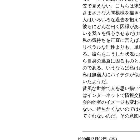
笠で見えない。こちらは求
さまざまな人間模様を描き
人はいろいろな過去を抱え
彼らにどんな曰く因縁があ
いる我々を得心させるだけ
私の気持ちを正直に言えば
リベラルな理性よりも、単
る。彼らをこうした状況に
ら自身の逃避に因るものと
のである。いうならば私は
私は無宿人にハイテクが似
いたようだ。
昔風な世捨て人を思い描い
はインターネットで情報交
会的弱者のイメージも変わ
ない。持ちたくないのでは
てくれないのだ。その意図
1999年12月02日（木）