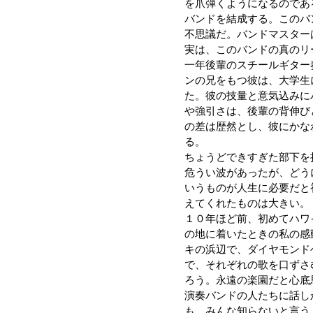
を爪弾くようになるのであ
バンドを結成する。このバ
不思議だ。バンドマスター
実は、このバンドの真のリ
一年後輩のスチールギター
ンの兄をもつ彼は、大学生
た。彼の技量と意気込みに
や強引さは、後輩の背伸び
の差は歴然とし、彼にかな
る。
ちょうどできすぎた部下を
危うい波があったが、どう
いうものが人生に必要だと
えてくれたものは大きい。
１０年ほど前、初めてハワ
の地に着いたときの私の感
キの浜辺で、ダイヤモンド
で、それぞれの歌を口ずさ
ろう。永遠の楽園だと心底
演奏バンドの人たちに話し
も、みんな知らないと言う