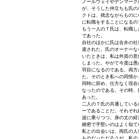
ノールウェイやデンマーク
が、そうした仲立ちも氏の
クトは、残念ながらものに
に転職をすることになるの
もう一人のＴ氏は、転職し
であった。
自社のほかに氏は合弁の社
遣された。氏のオーナーな
いたときは、私は外資の意
しまった。やがて今度は愚
羽目になるのである。両方
た。そのとき私への同情か
同時に辞め、仕方なく現在
なったのである。その時、
あった。
二人のＴ氏の共通している
ーであることだ。それぞれ
波に乗りつつ、身の丈の経
緻密で手堅いのはよく似て
私との出会いは、両氏の人
ものだっただろうが、私の