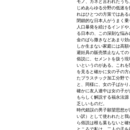
モノ、カネと言われたうち
じめあらゆる分野の低迷を
れはひとつの方策ではある
閉鎖的な日本人がうまく乗
人口暴発を続けるインドや
る日本の、この深刻な悩み
金のばら撒きなどあまり効
しか生まない家庭には高額
避妊具の販売禁止なんての
俗説に、セメントを扱う現
いというのがある。これを
を見ると確かに女の子の方
たプラスチック加工分野で
と、同様に、女の子ばかり
確かに友人連中は女の子が
もらしく解説する福永法源
乏しいものだ。
時代錯誤の男子願望思想が
い訳）として使われたと我
ら俗説は根も葉もないと確
ところで私は、二人の子を