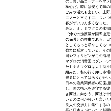
の日買い品コーナーをマメ
執心だ。時には安くて味の
ごみや活気も楽しい。上野
にノーと言えずに、ついつ
客がずいぶん多くなった。
最近、ミナミマグロの水揚
ド沖での漁獲量が国際協定
の保護との理由である。日
としてもっと増やしてもい
強力に反対している。その
国やフィリピンがこの海域
マグロの消費国はダントツ
たミナミマグロは大手商社
組みだ。私の行く卸し市場
費者にとってはありがたい
日本の漁業関係者の切歯扼
し、国の指示を遵守する彼
き商社に向かう。商社は合
いるのに何が悪いと言いた
役人の交渉力に集中するの
長に日本人がなったと新聞