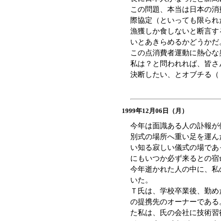
この問題、本当は日本の消
際協定（といっても限られ
漁獲しか食しないと断言す
いとあきらめるかどうかだ
この点消費者運動に熱心な
私は？と問われれば、皆さ
決断したい、とオブチる（
1999年12月06日（月）
今年は面識ある人の訃報が
別式の場所へ重い足を運ん
い知る寂しい儀式の場であ
にもいつか必ず来るとの宿
今年逝かれた人の中に、私
いた。
Ｔ氏は、学校卒業後、勤め
の提携先のオーナーである
た私は、氏の会社に技術習