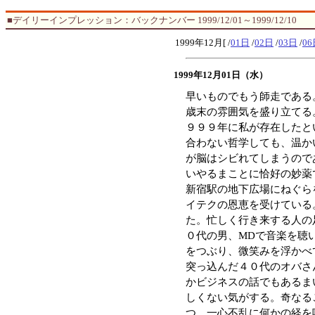
■デイリーインプレッション：バックナンバー 1999/12/01～1999/12/10
1999年12月[ /
01日
/
02日
/
03日
/
06
1999年12月01日（水）
早いものでもう師走である
歳末の雰囲気を盛り立てる
９９９年に私が存在したと
合わない哲学しても、温か
が脳はシビれてしまうので
いやるまことに恰好の妙薬
新宿駅の地下広場にねぐら
イテクの恩恵を受けている
た。忙しく行き来する人の
０代の男、MDで音楽を聴
をつぶり、微笑みを浮かべ
突っ込んだ４０代のオバさ
かビジネスの話でもあるま
しくない気がする。奇なる
つ。一心不乱に何かの経を