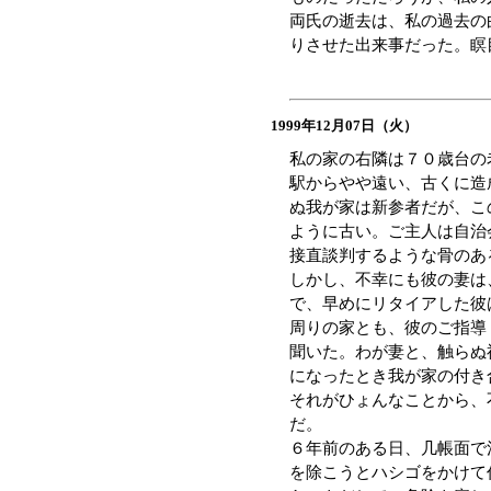
両氏の逝去は、私の過去の
りさせた出来事だった。瞑
1999年12月07日（火）
私の家の右隣は７０歳台の
駅からやや遠い、古くに造
ぬ我が家は新参者だが、こ
ように古い。ご主人は自治
接直談判するような骨のあ
しかし、不幸にも彼の妻は
で、早めにリタイアした彼
周りの家とも、彼のご指導
聞いた。わが妻と、触らぬ
になったとき我が家の付き
それがひょんなことから、
だ。
６年前のある日、几帳面で
を除こうとハシゴをかけて