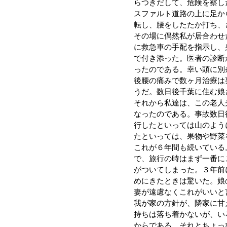
らつきだして、危険を察し
スファルト道路の上に足か
転し、腰をしたたか打ち、
その場に偶然私が居合わせ
に救急車の手配を指示し、
で付き添った。医者の診断
ったのである。幸い頭に別
後腰の痛みで数ヶ月治療は
うだ。数日後千葉に住む娘
それから私達は、この老人
なったのである。事故数日
行したといっては山のよう
たといっては、果物や野菜
これが６年間も続いている
で、旅行の時はまず一番に
がついてしまった。３年前
めにきたときは驚いた。娘
妻が遠慮なくこれがいいと
我が家の方針が、隣家に甘
持ちは落ち着かないが、い
からである。それとちょっ