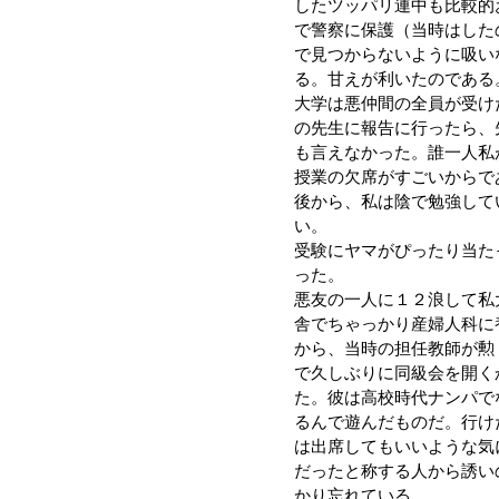
したツッパリ連中も比較的
で警察に保護（当時はした
で見つからないように吸い
る。甘えが利いたのである
大学は悪仲間の全員が受け
の先生に報告に行ったら、
も言えなかった。誰一人私
授業の欠席がすごいからで
後から、私は陰で勉強して
い。
受験にヤマがぴったり当た
った。
悪友の一人に１２浪して私
舎でちゃっかり産婦人科に
から、当時の担任教師が勲
で久しぶりに同級会を開く
た。彼は高校時代ナンパで
るんで遊んだものだ。行け
は出席してもいいような気
だったと称する人から誘い
かり忘れている。