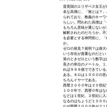
昔英国のエリザベス女王が
名な高僧に、「無とは？」
られており、教義のキーワ
らしい。問われた高僧は「ゼ
もちろん意味が通じないが
解釈されたのだろうか。不
を必要とする禅問答に、「Oh
か。
ゼロの発見？発明？は偉大
いう存在が貴重なのだとい
算のときゼロという数字は
長さの単位のメートル、１
れば９９９個でできている
ある。キロは１０００の意
ちろんイヤーである。
西暦２０００年は２０世紀
１００年で、西暦０年はな
などは１世紀、２世紀に入
なるのはちょうど１０００
なぜ西暦２０００年が２１