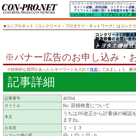
■コンプロネット（コンクリート・プロダクツ・ネットワーク）はコンク
※バナー広告のお申し込み・
※技術的な疑問があったらキーワードを入れて
検索
してみましょう。解
記事詳細
40564
記事番号
Re: 容積検査について
タイトル
うちはJIS改正から計量値の確
本文
ますね。
１－１３
お名前
レスへの感心度
😃:
1
😮:
1
😲 :
0