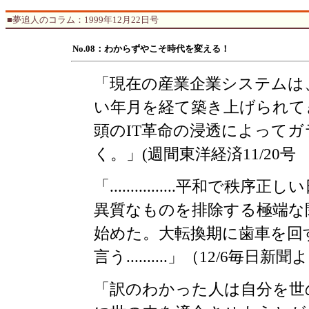
■夢追人のコラム：1999年12月22日号
No.08：わからずやこそ時代を変える！
「現在の産業企業システムは
い年月を経て築き上げられて
頭のIT革命の浸透によって
く。」(週間東洋経済11/20
「................平
異質なものを排除する極端な
始めた。大転換期に歯車を回
言う..........」（12/6毎日
「訳のわかった人は自分を世