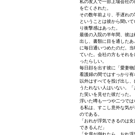
私の友人で一部上場会社の
を亡くされた。
その数年前より、手遅れの
ということは彼から聞いて
り衝撃感はあった。
最後の入院の半年間、彼は
出し、書類に目を通したあ
に毎日通いつめたのだ。当
ていた。会社の方もそれを
ったらしい。
毎日顔を出す彼に「愛妻物
看護婦の間ではすっかり有
以外はすべてを投げ出し、
うたれない人はいない。「
た笑いを見せた彼だった。
浮いた噂も一つや二つでは
る私は、すこし意外な気が
のである。
「おれが浮気できるのは女
できるんだ」
「女房が倒れたら、おれ浮