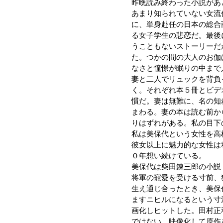
昨晩読み終わった小説があ
あまり知られていない女流
に、単身赴任の日本の総合
る女子学生の悲恋だ。最後
うこともないストーリーだ
た。つかの間の大人のお伽
なさと憧憬が眠りの中まで
妻と二人でリュックを背負
く。それぞれ本５冊とビデ
慣だ。妻は無難に、名の知
まわる。妻の本は読む前か
りはずれがある。私の目下
私は美保代という女性を高
彼女以上に魅力的な女性は
０年想い続けている。
美保代は柴田錬三郎の小説
将軍の寵愛を受ける寸前、
生え通じ合ったとき、美保
ますニヒルになるという寸
画化しヒットした。田村正
ではない。映像化して原作