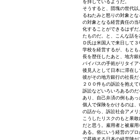
を拝しているようだ。
そうすると、団塊の世代以
るねたみと怒りの対象とな
の対象となる経営責任の当
化することができるはずだ
たものだ。と、こんな話を
Ｄ氏は米国人で来日して３
学校を経営するが、もとも
長を歴任したあと、地方銀
バイパスの手術がリタイア
後見人として日本に滞在し
彼がその地方銀行の社長だ
２００件もの訴訟を抱えて
訴訟などいろいろあるのだ
あり、自己弁済の例もあっ
個人で保険をかけるのは、
の話から、訴訟社会アメリ
こうしたリスクのもと果敢
だと思う。雇用者と被雇用
ある。俗にいう経営のプロ
で昇格する日本の経営陣が