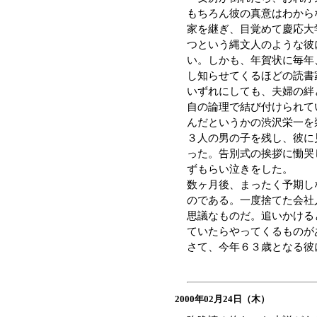
もちろん彼の真意はわから
家を継ぎ、目覚めて慶応大
つという縄文人のような彼
い。しかも、年賀状に毎年
し知らせてくるほどの読書
いずれにしても、夫婦の絆
自の論理で結び付けられて
んだというかの渋沢栄一を
３人の男の子を残し、彼に
った。告別式の挨拶に慟哭
ずもらい泣きをした。
数ヶ月後、まったく予期し
のである。一度捨てた会社
思議なものだ。追いかける
ていたらやってくるものが
さて、今年６３歳となる彼
2000年02月24日（木）