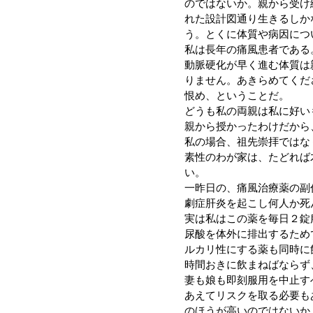
のではないか。親から受け
れた設計図通り生きるしか
う。とくに体質や病因につ
私は長年の痛風患者である
動脈硬化が早く進む体質は
りません。あきらめてくだ
恨め、ということだ。
どうも私の両親は私に好い
親から授かったわけだから
私の場合、祖先崇拝ではな
素性のわが家は、たどれば
い。
一昨日の、痛風治療薬の副
劇症肝炎を起こし何人か死
実は私はこの薬を毎日２錠
尿酸を体外に排出するため
ルカリ性にする薬も同時に
時間おきに飲まねばならず
妻も娘も即刻服用を中止す
あえてリスクを取る必要も
のほうが高いのではないか