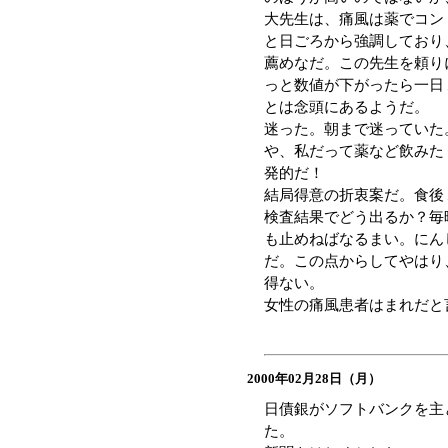
大先生は、痛風は薬でコン
と日ごろから強調しており
薦めなだ。この先生を頼り
っと数値が下がったら一日
とは念頭にあるようだ。
迷った。朝まで迷っていた
や、私だって薬など飲みたくはな
発的だ！
結局得意の折衷案だ。食後
検査結果でどう出るか？毎
も止めねばなるまい。にん
だ。この点からしてやはり
得ない。
女性の痛風患者はまれだと
2000年02月28日（月）
日債銀がソフトバンクを主
た。