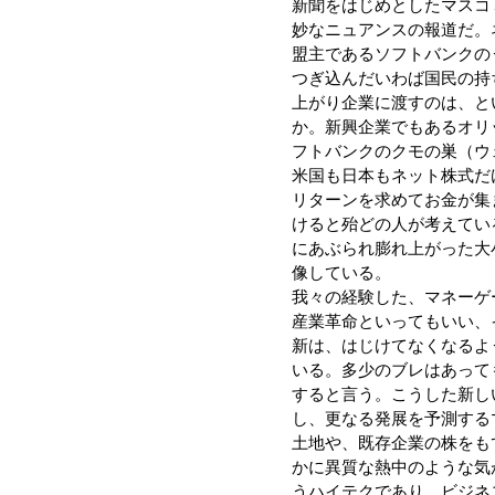
新聞をはじめとしたマスコ
妙なニュアンスの報道だ。
盟主であるソフトバンクの
つぎ込んだいわば国民の持
上がり企業に渡すのは、と
か。新興企業でもあるオリ
フトバンクのクモの巣（ウ
米国も日本もネット株式だ
リターンを求めてお金が集
けると殆どの人が考えてい
にあぶられ膨れ上がった大
像している。
我々の経験した、マネーゲ
産業革命といってもいい、
新は、はじけてなくなるよ
いる。多少のブレはあって
すると言う。こうした新し
し、更なる発展を予測する
土地や、既存企業の株をも
かに異質な熱中のような気
うハイテクであり、ビジネ