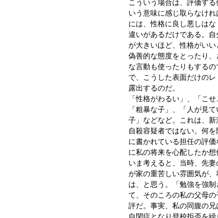
こういう場合は、評価する
いう意味に感じ取らなけれ
には、性格に良し悪しはな
違いがあるだけである。自
が大きいほど、性格がいい
偽善的な態度をとったり、
な言動も使ったりもするの
で、こうした表面だけのレ
露出するのだ。
「性格がわるい」、「こせ
「粗暴な子」、「人が見て
子」などなど。これは、新
自殺容疑者ではない。何を
に書かれている担任の評価
に私の将来を心配したか想
いま考えると、当時、先妻
が家の重苦しい雰囲気が、
は、と思う。「勉強を強制
て、そのころの私の父母の
評だ。事実、私の同腹の兄
自閉症となり登校拒否を繰