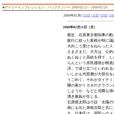
■デイリーインプレッション：バックナンバー 2000/02/21～2000/02/29
2000年02月[ /
21日
/
22日
/
23日
/
24
2000年02月21日（月）
最近、石原東京都知事の動
銀行に絞った新税が特に議
大向こう受けをねらったス
さまざまだ。大方は、公的
ぬくぬくと高給を得て、し
らんという庶民感情が根底
済」で成り立つといわれる
いしかも均質層が大部分を
うごめく。それがダイナミ
隣の家がトヨタのクラウン
しようか、などと消費も弾
湧き嫉妬が生じる。
石原慎太郎は小説「太陽の
画にも出た弟裕次郎と共に
る。以来氏は、国民へのメ