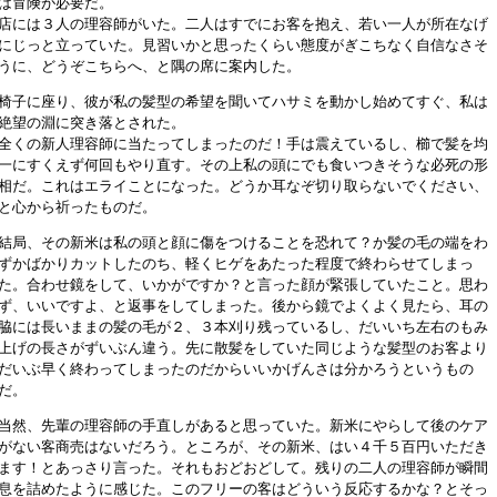
は冒険が必要だ。
店には３人の理容師がいた。二人はすでにお客を抱え、若い一人が所在なげ
にじっと立っていた。見習いかと思ったくらい態度がぎこちなく自信なさそ
うに、どうぞこちらへ、と隅の席に案内した。
椅子に座り、彼が私の髪型の希望を聞いてハサミを動かし始めてすぐ、私は
絶望の淵に突き落とされた。
全くの新人理容師に当たってしまったのだ！手は震えているし、櫛で髪を均
一にすくえず何回もやり直す。その上私の頭にでも食いつきそうな必死の形
相だ。これはエライことになった。どうか耳なぞ切り取らないでください、
と心から祈ったものだ。
結局、その新米は私の頭と顔に傷をつけることを恐れて？か髪の毛の端をわ
ずかばかりカットしたのち、軽くヒゲをあたった程度で終わらせてしまっ
た。合わせ鏡をして、いかがですか？と言った顔が緊張していたこと。思わ
ず、いいですよ、と返事をしてしまった。後から鏡でよくよく見たら、耳の
脇には長いままの髪の毛が２、３本刈り残っているし、だいいち左右のもみ
上げの長さがずいぶん違う。先に散髪をしていた同じような髪型のお客より
だいぶ早く終わってしまったのだからいいかげんさは分かろうというもの
だ。
当然、先輩の理容師の手直しがあると思っていた。新米にやらして後のケア
がない客商売はないだろう。ところが、その新米、はい４千５百円いただき
ます！とあっさり言った。それもおどおどして。残りの二人の理容師が瞬間
息を詰めたように感じた。このフリーの客はどういう反応するかな？とそっ