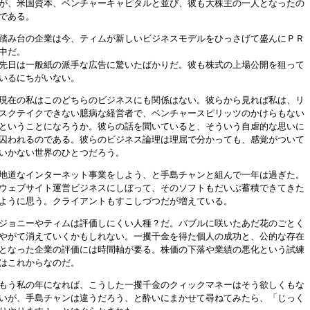
が、米国資本、ベンチャーキャピタルと並び、彼も大株主の一人となったの
である。
踏み台の企業は今、ティムが新しいビジネスモデルをひっさげて盛んにＰＲ
中だ。
先日は一般紙の派手な広告に驚いたばかりだ。彼も株式の上場公開を狙って
いるにちがいない。
現在の私はこのどちらのビジネスにも関係はない。彼らから見れば私は、リ
スクテイクできない臆病な経営者で、ベンチャースピリッツのかけらもない
ということになろうか。彼らの話を聞いていると、そういう自虐的な思いに
囚われるのである。彼らのビジネス論理は理屈で分かっても、感覚がついて
いかない世界のひとつだろう。
地道なインターネット事業をしよう、と手島チャンと組んで一年は過ぎた。
ウェブサイト運営ビジネスにしぼって、そのソフトもだいぶ蓄積できてきた
ように思う。クライアントもすこしづつだが増えている。
ジョニーやティムは評価しにくい人種？だ。バブルに咲いたあだ花のごとく
やがて消えていくかもしれない。一攫千金を得た個人の成功と、公的な存在
となった企業の評価には時間軸が要る。株価の下落や業績の悪化という試練
はこれからなのだ。
もう私の年になれば、こうした一攫千金のクィックマネーはそう欲しくもな
いが、手島チャンは違うだろう、と酔いにまかせて尋ねてみたら、「じっく