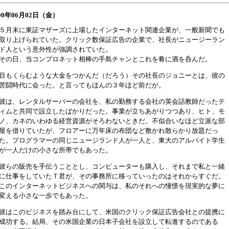
000年06月02日（金）
５月末に東証マザーズに上場したインターネット関連企業が、一般新聞でも
取り上げられていた。クリック数保証広告の企業で、社長がニュージーラン
ド人という意外性が強調されていた。
その日、当コンプロネット相棒の手島チャンとこれを肴に酒を呑んだ。
目もくらむような大金をつかんだ（だろう）その社長のジョニーとは、彼の
苦闘時代に会った。と言ってもほんの３年ほど前だが。
彼は、レンタルサーバーの会社を、私の勤務する会社の英会話教師だったテ
ィムと共同で設立したばかりだった。事業が立ちあがりつつあり、ヒト、モ
ノ、カネのいわゆる経営資源がそろわないときだ。不似合いなほど立派な部
屋を借りていたが、フロアーに万年床の布団など敷かれ散らかり放題だっ
た。プログラマーの同じニュージランド人が一人と、東大のアルバイト学生
が一人だけの小さな所帯でもあった。
彼らの販売を手伝うこととし、コンピューターも購入し、それまで私と一緒
に仕事をしていたＴ君が、その事務所に移っていったのはそれからすぐだ。
このインターネットビジネスへの関与は、私のそれへの憧憬を現実的な夢に
変える小さな一歩でもあった。
彼はこのビジネスを踏み台にして、米国のクリック保証広告会社との提携に
成功する。結局、その米国企業の日本子会社を設立して転進するのである