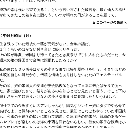
りやります！」とはぐらかされた。
成功の素は強い欲望である！、という言い古された箴言を、最近仙人の風格
が出てきたこの若き友に贈ろう。いつか晴れの日が来ることを願って。
000年06月05日（月）
生き残っていた最後の一匹が元気がない。金魚の話だ。
１年くらいのはかない付き合いに終わりそうだ。
上の娘が昨夏、米国より帰ってきたとき夏祭りで手に入れたものだった。今
週末の娘の帰国まで金魚は頑張れるだろうか？
私の住む５００所帯ばかりの小さな町では毎年夏祭りを行う。４０年ほどの
比較的新しい町だから、伝統も情緒もありはしないただのフェスティバル
だ。
その頃、娘の米国人の友達が英会話教師となって日本に来たばかりであっ
た。家に遊びにきて、祭りがあるのを知るとぜひ見たいと言う。そこで下の
娘もさそって盆踊りたけなわの小さな集まりに参加したというわけだ。
俄仕立ての金魚すくいのアンちゃんが、陽気なヤンキー娘にタダでやらせて
あげるよ、と気前のいいところを見せた。最初はこわごわやっていた米国娘
も、和紙の玉網？の扱いに慣れて結局、金魚３匹の釣果だ。戦績のあるゲー
ムやプレイが楽しいのは洋の東西を問わないらしい。彼女の派手な歓声は小
さな祭りのスポットライトをこの場所に集約するかのごとくであった。