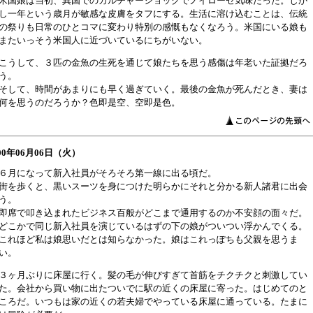
米国娘は当初、異国でのカルチャーショックでノイローゼ気味だった。しか
し一年という歳月が敏感な皮膚をタフにする。生活に溶け込むことは、伝統
の祭りも日常のひとコマに変わり特別の感慨もなくなろう。米国にいる娘も
またいっそう米国人に近づいているにちがいない。
こうして、３匹の金魚の生死を通じて娘たちを思う感傷は年老いた証拠だろ
う。
そして、時間があまりにも早く過ぎていく。最後の金魚が死んだとき、妻は
何を思うのだろうか？色即是空、空即是色。
000年06月06日（火）
６月になって新入社員がそろそろ第一線に出る頃だ。
街を歩くと、黒いスーツを身につけた明らかにそれと分かる新人諸君に出会
う。
即席で叩き込まれたビジネス百般がどこまで通用するのか不安顔の面々だ。
どこかで同じ新入社員を演じているはずの下の娘がついつい浮かんでくる。
これほど私は娘思いだとは知らなかった。娘はこれっぽちも父親を思うま
い。
３ヶ月ぶりに床屋に行く。髪の毛が伸びすぎて首筋をチクチクと刺激してい
た。会社から買い物に出たついでに駅の近くの床屋に寄った。はじめてのと
ころだ。いつもは家の近くの若夫婦でやっている床屋に通っている。たまに