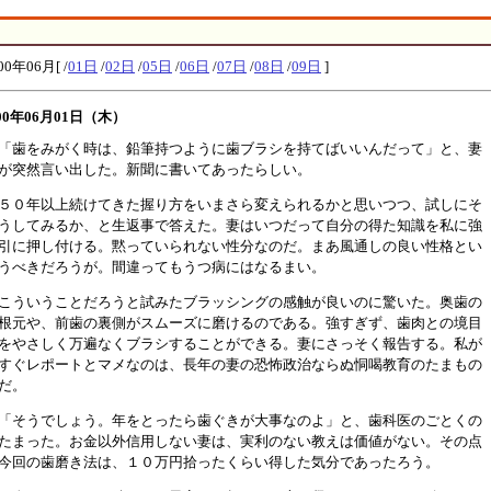
00年06月[ /
01日
/
02日
/
05日
/
06日
/
07日
/
08日
/
09日
]
000年06月01日（木）
「歯をみがく時は、鉛筆持つように歯ブラシを持てばいいんだって」と、妻
が突然言い出した。新聞に書いてあったらしい。
５０年以上続けてきた握り方をいまさら変えられるかと思いつつ、試しにそ
うしてみるか、と生返事で答えた。妻はいつだって自分の得た知識を私に強
引に押し付ける。黙っていられない性分なのだ。まあ風通しの良い性格とい
うべきだろうが。間違ってもうつ病にはなるまい。
こういうことだろうと試みたブラッシングの感触が良いのに驚いた。奥歯の
根元や、前歯の裏側がスムーズに磨けるのである。強すぎず、歯肉との境目
をやさしく万遍なくブラシすることができる。妻にさっそく報告する。私が
すぐレポートとマメなのは、長年の妻の恐怖政治ならぬ恫喝教育のたまもの
だ。
「そうでしょう。年をとったら歯ぐきが大事なのよ」と、歯科医のごとくの
たまった。お金以外信用しない妻は、実利のない教えは価値がない。その点
今回の歯磨き法は、１０万円拾ったくらい得した気分であったろう。