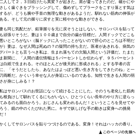
二人して２，３日続けたら異変？が起きた。肩が凝ってきたのだ。確かにや
さしく歯ぐきをブラッシングして、傷めずしてプラークをこすり落とす気は
するが、どうも腕や手首の無理な動きがあるようだ。馴れない筋肉の伸張が
ある。そして元の握りに戻すと実に軽やかな動きができる。
妻も同じ気配だが、鉛筆握りを元に戻そうとはしない。サロンパスを貼って
も頑張りそうだ。妻は１００歳まで自分の歯が目標だ。人間ドックでどこも
悪いところがない（脳ドックに入ったことがないので肝心のところは不明だ
が）妻は、なぜ人間は死ぬの？の疑問の持ち主だ。医者があきれる、病気の
デパートとも言うべき私は、生まれ落ちての欠陥人間という評価だ。たまた
ま新聞に、「人間の遺伝情報は５パーセントしか伝わらず、９５パーセント
は白紙で生まれる。そのほとんどが後天的に形成される」とする学者の言
に、「そうだとしたら、あなたはよっぽど悪い生き方をしてきたのね」と一
刀両断だ。かくいう幸せな人が身近にいるのである。知性で生きる人間の弱
さが身にしみる！？
私はサロンパスのお世話になって続けることにした。そのうち老化した筋肉
も根負けして馴れてくるにちがいない。ひとつくらい長年のやり方に逆らっ
てみるのも面白かろう。おじさんも変われるんだ！というところを見せてや
ろう、鏡の中のくたびれた男に。キザで妖しげな手の動きは変身への挑発
だ！
かくしてサロンパスを貼りつづけるのである。変身！それはハッカの香り。