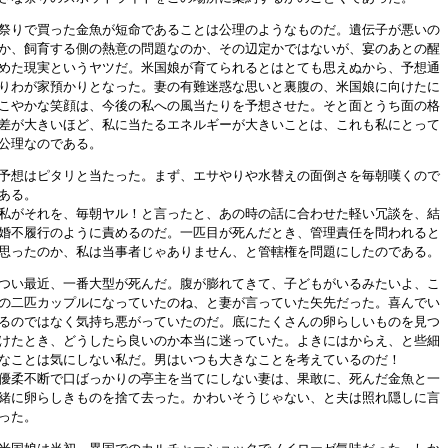
祭りで買った金魚が短命であることは公理のようなものだ。遺伝子が悪いの
か、飼育する側の熱意の問題なのか、その辺定かではないが、宴のあとの醒
めた現実というヤツだ。米国娘が育てられるとはとても思えぬから、予想通
りわが家預かりとなった。妻の有難迷惑な思いと裏腹の、米国娘に向けたに
こやかな笑顔は、今後の私への風当たりを予想させた。そと面とうち面の格
差が大きいほど、私に当たるエネルギーが大きいことは、これも私にとって
公理なのである。
予想はピタリと当たった。まず、エサやりや水替えの面倒さを毎朝嘆くので
ある。
私がそれを、毎朝ヤル！と言ったと、あの時の話に合わせた軽い冗談を、結
婚不履行のように責めるのだ。一匹目が死んだとき、管理責任を問われると
思ったのか、私は当事者じゃありません、と管轄権を問題にしたのである。
つい最近、一番大型が死んだ。腹が膨れてきて、子どもがいるみたいよ、こ
の二匹カップルになっていたのね、と妻が言っていた矢先だった。喜んでい
るのではなく気持ち悪がっていたのだ。底にたくさんの卵らしいものを見つ
けたとき、どうしたら良いのか本当に迷っていた。よきにはからえ、と些細
なことは気にしない私だ。男はいつも大きなことを考えているのだ！
優柔不断で口ばっかりの亭主を当てにしない妻は、果敢に、死んだ金魚と一
緒に卵らしきものを捨て去った。かわいそうじゃない、と夫は照れ隠しに言
った。