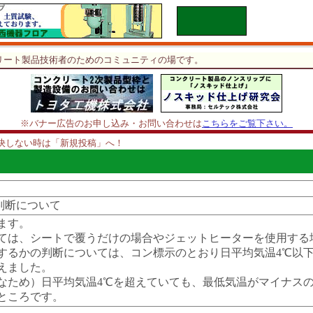
リート製品技術者のためのコミュニティの場です。
※バナー広告のお申し込み・お問い合わせは
こちらをご覧下さい。
決しない時は「新規投稿」へ！
の判断について
ます。
ては、シートで覆うだけの場合やジェットヒーターを使用する
するかの判断については、コン標示のとおり日平均気温4℃以
えました。
なため）日平均気温4℃を超えていても、最低気温がマイナス
ところです。