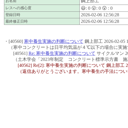
鋼上部工
お名前
レスへの感心度
😃:
0
😮:
0
😲 :
0
2026-02-06 12:56:28
登録日時
2026-02-06 12:56:28
最終修正日時
・[40560]
寒中養生実施の判断について
鋼上部工 2026-02-05 14
（寒中コンクリートは日平均気温が４℃以下の場合に実施
[40561]
Re: 寒中養生実施の判断について
サイクルマン 2026-
（土木学会「2023年制定 コンクリート標準示方書 施工編
[40562] Re[2]: 寒中養生実施の判断について 鋼上部工 2026-0
（返信ありがとうございます。寒中養生の手法について