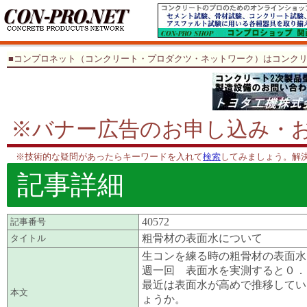
■コンプロネット（コンクリート・プロダクツ・ネットワーク）はコンク
※バナー広告のお申し込み・
※技術的な疑問があったらキーワードを入れて
検索
してみましょう。解
記事詳細
40572
記事番号
粗骨材の表面水について
タイトル
生コンを練る時の粗骨材の表面水
週一回 表面水を実測すると０．
最近は表面水が高めで推移してい
本文
ょうか。