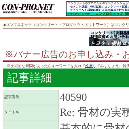
■コンプロネット（コンクリート・プロダクツ・ネットワーク）はコンク
※バナー広告のお申し込み・
※技術的な疑問があったらキーワードを入れて
検索
してみましょう。解
記事詳細
40590
記事番号
Re: 骨材の
タイトル
基本的に骨材