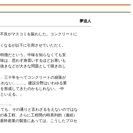
夢追人
工不良がマスコミを賑わした。コンクリートに
くなるが以下に引用させていただく。
の特徴だという。中味を知らなくても安
中味は、思わず身震いするほどお寒いも
手抜きなどが大きな問題として噴き出し
二、三十年をへてコンクリートの崩落が
............。建設分野はいわゆる業
を形成してきたのかもしれない。−中
だといえる。」
....。
てみても、その通りと言わざるをえないのではな
生の各工程、さらに工程間の時系列的（連続）
の基幹産業の製造にあっては、こうしたプロセ